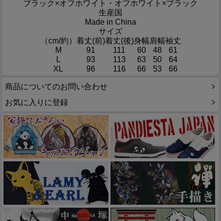
ブラック×オフホワイト・オフホワイト×ブラック
生産国
Made in China
サイズ
（cm/約）
着丈(前)
着丈(後)
身幅
肩幅
袖丈
M
91
111
60
48
61
L
93
113
63
50
64
XL
96
116
66
53
66
商品についてのお問い合わせ
お気に入りに登録