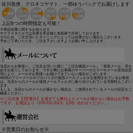
佐川急便、クロネコヤマト、一部ゆうパックでお届けします
上記6つの時間指定も可能！
※商品在庫に関するお知らせ※
サクラスタイルでは在庫を実店舗と各販路で共有しております。
そのため、ご注文頂いたタイミングによっては在庫がない場合もございます。
予めご了承いただき、ご注文下さいますようお願い申し上げます。
当店からお客様へ、ご注文を頂いた後に「ご注文確認メール」「発送メール」等を
必ずお送りしております。ですが稀にお客様のサーバーのエラーやメール受信設定
等により、メールがお客様へお届けできていない場合がございます。
WEBのフリーメールやプロバイダの迷惑メールフィルタを使用されているお客様
は、当店からのメールが迷惑メールフォルダに振り分けられている可能性もござい
ます。
もしも、当店からのメールが届かない場合は、ご使用されているメールの設定をご
確認ください。
※ご注文後【3営業日】を過ぎても弊社よりメールが届かない場合はお手数
ですが、お電話より（078-332-2013）お問い合わせください。
※営業日のお知らせ※