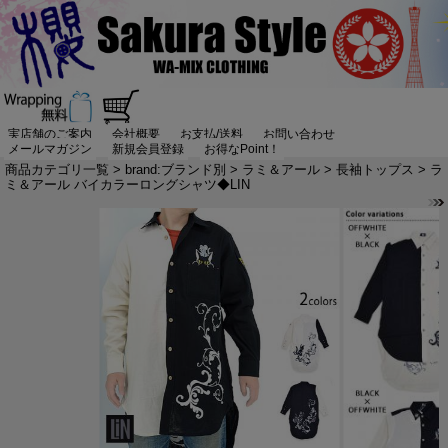
実店舗のご案内
会社概要
お支払/送料
お問い合わせ
メールマガジン
新規会員登録
お得なPoint！
商品カテゴリ一覧
>
brand:ブランド別
>
ラミ＆アール
>
長袖トップス
> ラ
ミ＆アール バイカラーロングシャツ◆LIN