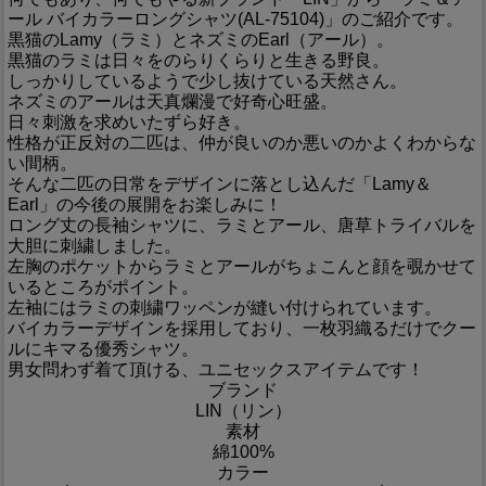
ール バイカラーロングシャツ(AL-75104)」のご紹介です。
黒猫のLamy（ラミ）とネズミのEarl（アール）。
黒猫のラミは日々をのらりくらりと生きる野良。
しっかりしているようで少し抜けている天然さん。
ネズミのアールは天真爛漫で好奇心旺盛。
日々刺激を求めいたずら好き。
性格が正反対の二匹は、仲が良いのか悪いのかよくわからな
い間柄。
そんな二匹の日常をデザインに落とし込んだ「Lamy＆
Earl」の今後の展開をお楽しみに！
ロング丈の長袖シャツに、ラミとアール、唐草トライバルを
大胆に刺繍しました。
左胸のポケットからラミとアールがちょこんと顔を覗かせて
いるところがポイント。
左袖にはラミの刺繍ワッペンが縫い付けられています。
バイカラーデザインを採用しており、一枚羽織るだけでクー
ルにキマる優秀シャツ。
男女問わず着て頂ける、ユニセックスアイテムです！
ブランド
LIN（リン）
素材
綿100%
カラー