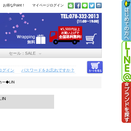
お得なPoint！
マイページログイン
セール：SALE
ログイン
パスワードをお忘れですか？
ー◆LIN
IN