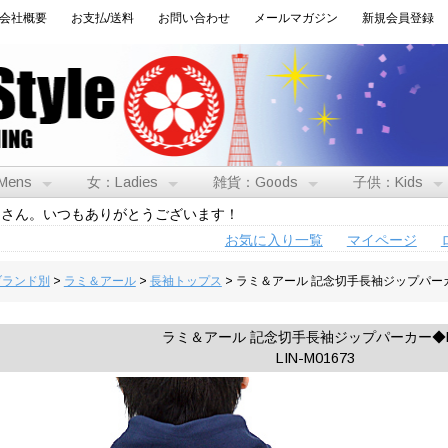
会社概要
お支払/送料
お問い合わせ
メールマガジン
新規会員登録
Mens
女：Ladies
雑貨：Goods
子供：Kids
トさん。いつもありがとうございます！
お気に入り一覧
マイページ
:ブランド別
>
ラミ＆アール
>
長袖トップス
> ラミ＆アール 記念切手長袖ジップパーカ
ラミ＆アール 記念切手長袖ジップパーカー◆L
LIN-M01673