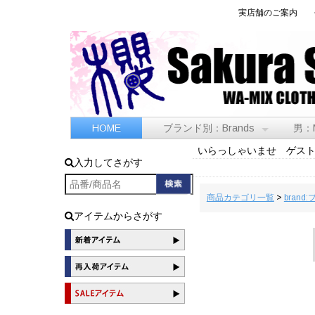
実店舗のご案内
HOME
ブランド別：Brands
男：
いらっしゃいませ ゲス
入力してさがす
商品カテゴリ一覧
>
brand
アイテムからさがす