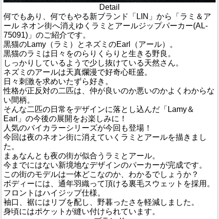
Detail
何でもあり、何でもやる新ブランド「LIN」から「ラミ＆ア
ール ネオン街へ消えゆくラミとアールジップパーカー(AL-
75091)」のご紹介です。
黒猫のLamy（ラミ）とネズミのEarl（アール）。
黒猫のラミは日々をのらりくらりと生きる野良。
しっかりしているようで少し抜けている天然さん。
ネズミのアールは天真爛漫で好奇心旺盛。
日々刺激を求めいたずら好き。
性格が正反対の二匹は、仲が良いのか悪いのかよくわからな
い間柄。
そんな二匹の日常をデザインに落とし込んだ「Lamy＆
Earl」の今後の展開をお楽しみに！
人気のバイカラーシリーズが今回も登場！
今回は夜のネオン街に消えていくラミとアールを描きまし
た。
まぁなんとも夜の街が似合うラミとアール。
今までにはない新境地なデザインのパーカーが完成です。
この街のモデルは一体どこなのか、わかるでしょうか？
ボディーには、通年羽織って頂ける裏毛スウェットを採用。
フロントはハイジップ仕様。
袖口、裾にはリブを配し、野暮ったさを軽減しました。
身頃にはポケットが縫い付けられています。