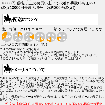
10000円(税抜)以上のお買い上げで代引き手数料も無料！
(税抜10000円未満の場合手数料300円(税抜))
佐川急便、クロネコヤマト、一部ゆうパックでお届けします
上記6つの時間指定も可能！
※商品在庫に関するお知らせ※
サクラスタイルでは在庫を実店舗と各販路で共有しております。
そのため、ご注文頂いたタイミングによっては在庫がない場合もございます。
予めご了承いただき、ご注文下さいますようお願い申し上げます。
当店からお客様へ、ご注文を頂いた後に「ご注文確認メール」「発送メール」等を
必ずお送りしております。ですが稀にお客様のサーバーのエラーやメール受信設定
等により、メールがお客様へお届けできていない場合がございます。
WEBのフリーメールやプロバイダの迷惑メールフィルタを使用されているお客様
は、当店からのメールが迷惑メールフォルダに振り分けられている可能性もござい
ます。
もしも、当店からのメールが届かない場合は、ご使用されているメールの設定をご
確認ください。
※ご注文後【3営業日】を過ぎても弊社よりメールが届かない場合はお手数