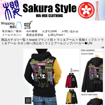
実店舗のご案内
会社概要
お支払/送料
お問い合わせ
メールマガジン
新規会員登録
お得なPoint！
商品カテゴリ一覧
>
brand:ブランド別
>
ラミ＆アール
>
長袖トップス
> ラ
ミ＆アール ネオン街へ消えゆくラミとアールジップパーカー◆LIN