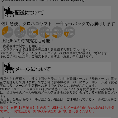
佐川急便、クロネコヤマト、一部ゆうパックでお届けします
上記6つの時間指定も可能！
※商品在庫に関するお知らせ※
サクラスタイルでは在庫を実店舗と各販路で共有しております。
そのため、ご注文頂いたタイミングによっては在庫がない場合もございます。
予めご了承いただき、ご注文下さいますようお願い申し上げます。
当店からお客様へ、ご注文を頂いた後に「ご注文確認メール」「発送メール」等を
必ずお送りしております。ですが稀にお客様のサーバーのエラーやメール受信設定
等により、メールがお客様へお届けできていない場合がございます。
WEBのフリーメールやプロバイダの迷惑メールフィルタを使用されているお客様
は、当店からのメールが迷惑メールフォルダに振り分けられている可能性もござい
ます。
もしも、当店からのメールが届かない場合は、ご使用されているメールの設定をご
確認ください。
※ご注文後【3営業日】を過ぎても弊社よりメールが届かない場合はお手数
ですが、お電話より（078-332-2013）お問い合わせください。