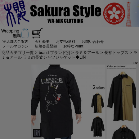
実店舗のご案内
会社概要
お支払/送料
お問い合わせ
メールマガジン
新規会員登録
お得なPoint！
商品カテゴリ一覧
>
brand:ブランド別
>
ラミ＆アール
>
長袖トップス
> ラ
ミ＆アール ラミの長丈シャツジャケット◆LIN