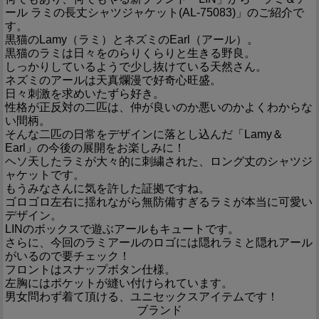
ール ラミの長丈シャツジャケット(AL-75083)」のご紹介で
す。
黒猫のLamy（ラミ）とネズミのEarl（アール）。
黒猫のラミは日々をのらりくらりと生きる野良。
しっかりしているようで少し抜けている天然さん。
ネズミのアールは天真爛漫で好奇心旺盛。
日々刺激を求めいたずら好き。
性格が正反対の二匹は、仲が良いのか悪いのかよくわからな
い間柄。
そんな二匹の日常をデザインに落とし込んだ「Lamy＆
Earl」の今後の展開をお楽しみに！
ヘソ天したラミが大々的に刺繍された、ロング丈のシャツジ
ャケットです。
もうみなさんに気を許した証拠ですね。
ゴロゴロ左右に揺れながら無防備すぎるラミが本当に可愛い
デザイン。
LINのボックスで遊ぶアールもキュートです。
さらに、今回のラミアールのロゴには隠れラミと隠れアール
がいるので要チェック！
フロントはスナップボタン仕様。
左胸にはポケットが縫い付けられています。
男女問わず着て頂ける、ユニセックスアイテムです！
ブランド