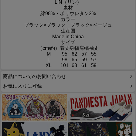
LIN（リン）
素材
綿98%・ポリウレタン2%
カラー
ブラック×ブラック・ブラック×ベージュ
生産国
Made in China
サイズ
（cm/約）
着丈
身幅
肩幅
袖丈
M
95
62
57
55
L
98
65
59
57
XL
101
68
61
59
商品についてのお問い合わせ
お気に入りに登録