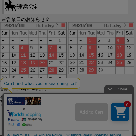
※営業日のお知らせ※
赤字で塗られた日は配送定休日です。
営業時間は11時～19時です。
有限会社ジップジップ SakuraStyle通販事業部
〒650-0021 神戸市中央区三宮町3-9-19イトウビル1,4F
Tel:078-332-2013 FAX:078-333-6644
SSL/TLSとは?