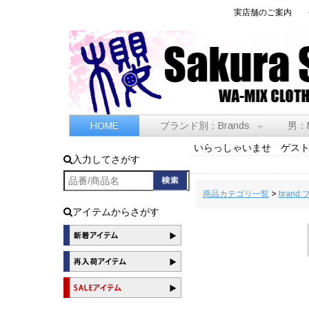
実店舗のご案内
HOME
ブランド別：Brands
男：
いらっしゃいませ ゲス
入力してさがす
商品カテゴリ一覧
>
brand
アイテムからさがす