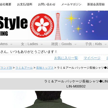
会社概要
お支払/送料
お問い合わせ
メールマガジン
新規会員登録
Mens
女：Ladies
雑貨：Goods
子供：Kids
トさん。いつもありがとうございます！
お気に入り一覧
マイページ
:ブランド別
>
ラミ＆アール
>
長袖トップス
> ラミ＆アール パッケージ長袖シャツ◆L
ラミ＆アール パッケージ長袖シャツ◆LIN
LIN-M00932