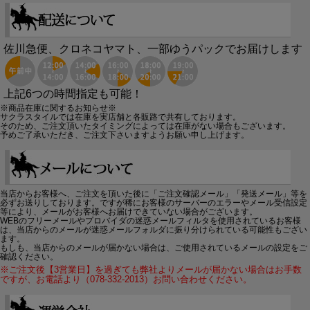
佐川急便、クロネコヤマト、一部ゆうパックでお届けします
上記6つの時間指定も可能！
※商品在庫に関するお知らせ※
サクラスタイルでは在庫を実店舗と各販路で共有しております。
そのため、ご注文頂いたタイミングによっては在庫がない場合もございます。
予めご了承いただき、ご注文下さいますようお願い申し上げます。
当店からお客様へ、ご注文を頂いた後に「ご注文確認メール」「発送メール」等を
必ずお送りしております。ですが稀にお客様のサーバーのエラーやメール受信設定
等により、メールがお客様へお届けできていない場合がございます。
WEBのフリーメールやプロバイダの迷惑メールフィルタを使用されているお客様
は、当店からのメールが迷惑メールフォルダに振り分けられている可能性もござい
ます。
もしも、当店からのメールが届かない場合は、ご使用されているメールの設定をご
確認ください。
※ご注文後【3営業日】を過ぎても弊社よりメールが届かない場合はお手数
ですが、お電話より（078-332-2013）お問い合わせください。