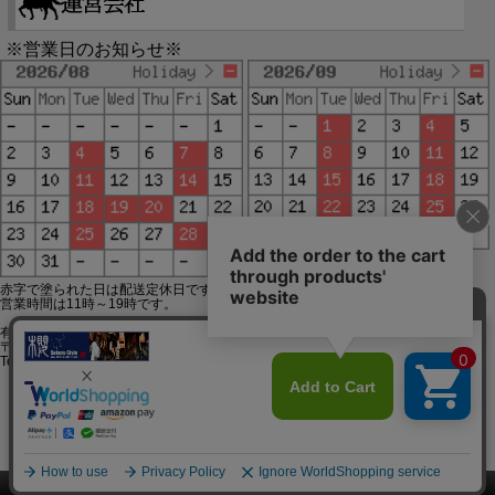
※営業日のお知らせ※
赤字で塗られた日は配送定休日です。
営業時間は11時～19時です。
有限会社ジップジップ SakuraStyle通販事業部
〒650-0021 神戸市中央区三宮町3-9-19イトウビル1,4F
Tel:078-332-2013 FAX:078-333-6644
SSL/TLSとは?
このページをPC用に切り替え