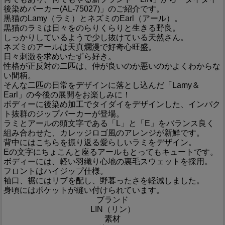
後染めパーカー(AL-75027)」のご紹介です。
黒猫のLamy（ラミ）とネズミのEarl（アール）。
黒猫のラミは日々をのらりくらりと生きる野良。
しっかりしているようで少し抜けている天然さん。
ネズミのアールは天真爛漫で好奇心旺盛。
日々刺激を求めいたずら好き。
性格が正反対の二匹は、仲が良いのか悪いのかよくわからな
い間柄。
そんな二匹の日常をデザインに落とし込んだ「Lamy＆
Earl」の今後の展開をお楽しみに！
ボディーに後染め加工でタイダイをデザインした、インパク
ト抜群のジップパーカーが登場。
ラミとアールの頭文字である「L」と「E」をバランス良く
組み合わせた、カレッジロゴ風のアレンジが新鮮です。
背中にはこちらを振り返る愛らしいラミをデザイン。
Eの文字にちょこんと座るアールもとってもキュートです。
ボディーには、軽い羽織り心地の裏毛スウェットを採用。
フロントはハイジップ仕様。
袖口、裾にはリブを配し、野暮ったさを軽減しました。
身頃にはポケットが縫い付けられています。
ブランド
LIN（リン）
素材