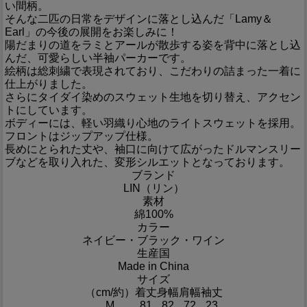
い間柄。
そんな二匹の日常をデザインに落とし込んだ「Lamy＆
Earl」の今後の展開をお楽しみに！
陽だまりの道をラミとアールが散歩する姿を背中に落とし込
んだ、可愛らしい半袖パーカーです。
絵柄は総刺繍で表現されており、こだわりの詰まった一着に
仕上がりました。
さらにタイダイ染めのスウェット生地を切り替え、アクセン
トにしています。
ボディーには、軽い羽織り心地のライトスウェットを採用。
フロントはジップアップ仕様。
長めにとられた丈や、袖口に向けて広がったドルマンスリー
ブなどを取り入れた、変形シルエットとなっております。
ブランド
LIN（リン）
素材
綿100%
カラー
ネイビー・ブラック・ワイン
生産国
Made in China
サイズ
（cm/約）
着丈
身幅
肩幅
袖丈
M
81
82
72
23