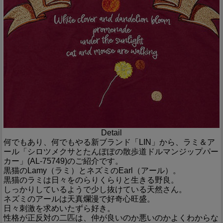
Detail
何でもあり、何でもやる新ブランド「LIN」から、ラミ＆ア
ール「シロツメクサとたんぽぽの散歩道ドルマンジップパー
カー」(AL-75749)のご紹介です。
黒猫のLamy（ラミ）とネズミのEarl（アール）。
黒猫のラミは日々をのらりくらりと生きる野良。
しっかりしているようで少し抜けている天然さん。
ネズミのアールは天真爛漫で好奇心旺盛。
日々刺激を求めいたずら好き。
性格が正反対の二匹は、仲が良いのか悪いのかよくわからな