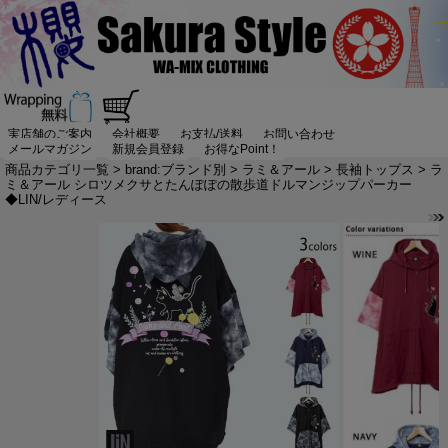
実店舗のご案内
会社概要
お支払/送料
お問い合わせ
メールマガジン
新規会員登録
お得なPoint！
商品カテゴリ一覧
>
brand:ブランド別
>
ラミ＆アール
>
長袖トップス
> ラ
ミ＆アール シロツメクサとたんぽぽの散歩道ドルマンジップパーカー
◆LIN/レディース