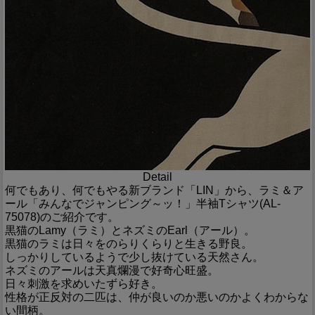
Detail
何でもあり、何でもやる新ブランド「LIN」から、ラミ＆ア
ール「みんなでジャンピング～ッ！」半袖Tシャツ(AL-
75078)のご紹介です。
黒猫のLamy（ラミ）とネズミのEarl（アール）。
黒猫のラミは日々をのらりくらりと生きる野良。
しっかりしているようで少し抜けている天然さん。
ネズミのアールは天真爛漫で好奇心旺盛。
日々刺激を求めいたずら好き。
性格が正反対の二匹は、仲が良いのか悪いのかよくわからな
い間柄。