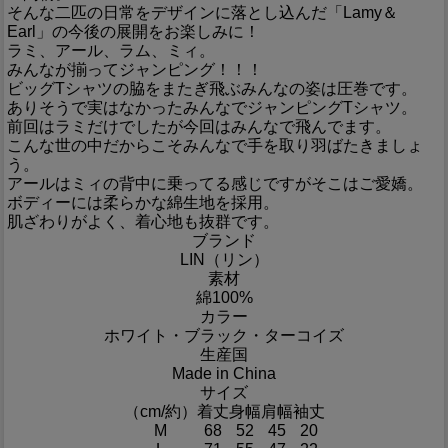
そんな二匹の日常をデザインに落とし込んだ「Lamy＆
Earl」の今後の展開をお楽しみに！
ラミ、アール、ラム、ミィ。
みんなが揃ってジャンピング！！！
ビッグTシャツの脇をまたぎ飛ぶみんなの姿は圧巻です。
ありそうで実はなかったみんなでジャンピングTシャツ。
前回はラミだけでしたが今回はみんなで飛んでます。
こんな世の中だからこそみんなで手を取り羽ばたきましょ
う。
アールはミィの背中に乗ってる感じですがそこはご愛嬌。
ボディーには柔らかな綿生地を採用。
肌ざわりがよく、着心地も抜群です。
ブランド
LIN（リン）
素材
綿100%
カラー
ホワイト・ブラック・ターコイズ
生産国
Made in China
サイズ
（cm/約）
着丈
身幅
肩幅
袖丈
M
68
52
45
20