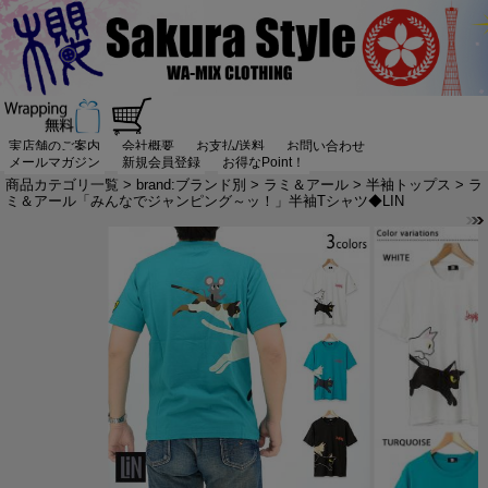
実店舗のご案内
会社概要
お支払/送料
お問い合わせ
メールマガジン
新規会員登録
お得なPoint！
商品カテゴリ一覧
>
brand:ブランド別
>
ラミ＆アール
>
半袖トップス
> ラ
ミ＆アール「みんなでジャンピング～ッ！」半袖Tシャツ◆LIN