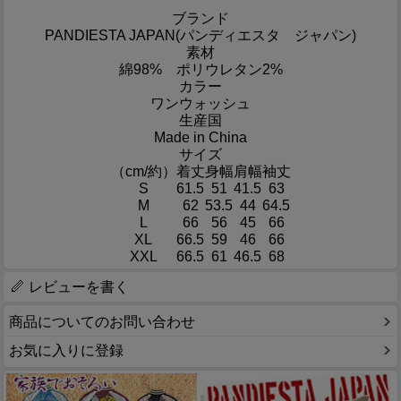
ブランド
PANDIESTA JAPAN(パンディエスタ ジャパン)
素材
綿98% ポリウレタン2%
カラー
ワンウォッシュ
生産国
Made in China
サイズ
（cm/約）
着丈
身幅
肩幅
袖丈
S
61.5
51
41.5
63
M
62
53.5
44
64.5
L
66
56
45
66
XL
66.5
59
46
66
XXL
66.5
61
46.5
68
レビューを書く
商品についてのお問い合わせ
お気に入りに登録