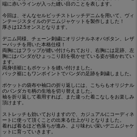
端に赤いラインが入った縫い目のことを表します。
今回は、そんなセルビッチストレッチデニムを用いて、ヴィ
ンテージスタイルのデニムジャケットを製作しました！
厚さは12.5オンスとなります。
デニム同様、チェーン刺繍にオリジナルネオバボタン、レザ
ーパッチを用いた本格仕様！
両胸にはフラップが縫い付けられており、右胸には足跡、左
胸にはパンダがひょっこり顔を覗かせている姿が描かれてい
ます。
両身頃裾にもポケットを縫い付けました。
バック裾にもワンポイントでパンダの足跡を刺繍しました。
ポケットの袋布や袖口の折り返しには、こちらもオリジナル
のパンダカモ柄の生地を切り替えました。
袖を折り返して着用すれば、また違った着こなしをお楽しみ
頂けます。
ストレッチも効いておりますので、カジュアルにコーディネ
ートに使って頂くことの出来る仕上がりとなりました。
着れば着るほど色落ちが進み、より味わい深いデニムジャケ
ットに育っていきます。