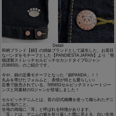
Detail
和柄ブランド【錦】の姉妹ブランドとして誕生した、お茶目
なパンダをモチーフとした【PANDIESTA JAPAN】より「熊
猫謹製ストレッチセルビッチセカンドタイプGジャン
(536650)」のご紹介です。
今や、錦の定番モチーフとなった「錦PANDA」！！
丸みを帯びたフォルムと、表情が何とも愛らしい♪
定番で販売されている、595652セルビッチストレートジー
ンズと同素材のGジャンが登場しました！
セルビッチデニムとは、昔の旧式織機を使って織られたデニ
ム生地のこと。
生地の両端に「耳」と呼ばれる特徴があります。
「耳」とは、デニムの裾を折り返した際に見える、白い生地