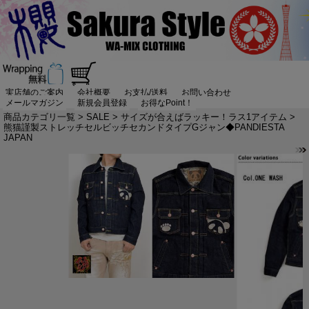
実店舗のご案内
会社概要
お支払/送料
お問い合わせ
メールマガジン
新規会員登録
お得なPoint！
商品カテゴリ一覧
>
SALE
>
サイズが合えばラッキー！ラス1アイテム
>
熊猫謹製ストレッチセルビッチセカンドタイプGジャン◆PANDIESTA
JAPAN