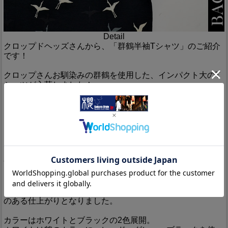
Detail
クロップドヘッズさんから、「群鶴半袖Tシャツ」のご紹介
です！
クロップさんお馴染みの群鶴を使用した、インパクト大のT
シャツが入荷しました！
フロントには、列をなして天に向かって羽ばたく鶴の姿がプ
リントされています。
そしてバックには照る太陽に飛び込んでいくように鶴が羽ば
たいているデザインが。
太陽に近付けば近付く程、鶴を小さく描くことで、遠近感も
出されています。
無数の鶴が飛び交い、1方向に向かっていく様は圧巻です。
また、今回は鶴を3色で表現。
カラーを使うことで、折り重なる鶴達が鮮明に描かれ、迫力
のある仕上がりとなりました。
カラーはホワイトとブラックの2色展開。