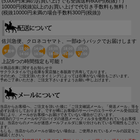
(5,000円未満のお買い上げでも全国送料600円(税抜)！)
10000円(税抜)以上のお買い上げで代引き手数料も無料！
(税抜10000円未満の場合手数料300円(税抜))
佐川急便、クロネコヤマト、一部ゆうパックでお届けします
上記6つの時間指定も可能！
※商品在庫に関するお知らせ※
サクラスタイルでは在庫を実店舗と各販路で共有しております。
そのため、ご注文頂いたタイミングによっては在庫がない場合もございます。
予めご了承いただき、ご注文下さいますようお願い申し上げます。
当店からお客様へ、ご注文を頂いた後に「ご注文確認メール」「発送メール」等を
必ずお送りしております。ですが稀にお客様のサーバーのエラーやメール受信設定
等により、メールがお客様へお届けできていない場合がございます。
WEBのフリーメールやプロバイダの迷惑メールフィルタを使用されているお客様
は、当店からのメールが迷惑メールフォルダに振り分けられている可能性もござい
ます。
もしも、当店からのメールが届かない場合は、ご使用されているメールの設定をご
確認ください。