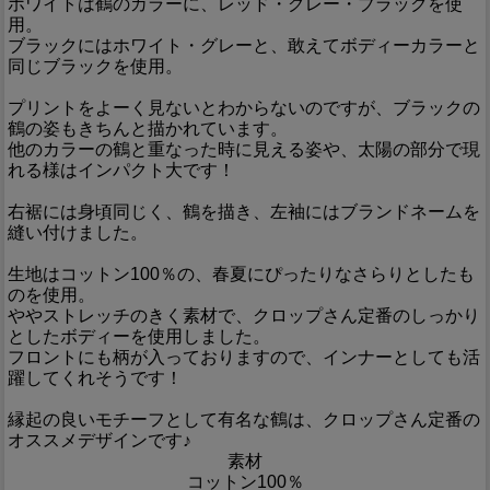
ホワイトは鶴のカラーに、レッド・グレー・ブラックを使
用。
ブラックにはホワイト・グレーと、敢えてボディーカラーと
同じブラックを使用。
プリントをよーく見ないとわからないのですが、ブラックの
鶴の姿もきちんと描かれています。
他のカラーの鶴と重なった時に見える姿や、太陽の部分で現
れる様はインパクト大です！
右裾には身頃同じく、鶴を描き、左袖にはブランドネームを
縫い付けました。
生地はコットン100％の、春夏にぴったりなさらりとしたも
のを使用。
ややストレッチのきく素材で、クロップさん定番のしっかり
としたボディーを使用しました。
フロントにも柄が入っておりますので、インナーとしても活
躍してくれそうです！
縁起の良いモチーフとして有名な鶴は、クロップさん定番の
オススメデザインです♪
素材
コットン100％