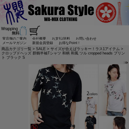
実店舗のご案内
会社概要
お支払/送料
お問い合わせ
メールマガジン
新規会員登録
お得なPoint！
商品カテゴリ一覧
>
SALE
>
サイズが合えばラッキー！ラス1アイテム
>
クロップドヘッズ 群鶴半袖Tシャツ 和柄 和風 ツル cropped heads プリン
ト ブラック S