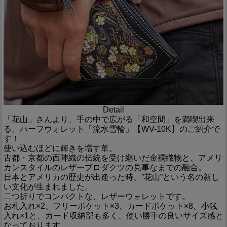
Detail
「花山」さんより、手の中で広がる「和空間」を満喫出来
る、ハーフウォレット「流水雪輪」【WV-10K】のご紹介で
す！
使い込むほどに輝きを増す革。
古都・京都の西陣織の伝統を受け継いだ金襴織物と、アメリ
カンスタイルのレザープロダクツの見事なまでの融合。
日本とアメリカの歴史が出逢った時、”花山”という名の新し
い文化が生まれました。
二つ折りでコンパクトな、レザーウォレットです。
お札入れ×2、フリーポケット×3、カードポケット×8、小銭
入れ×1と、カード収納部も多く、使い勝手の良いサイズ感と
なっております。