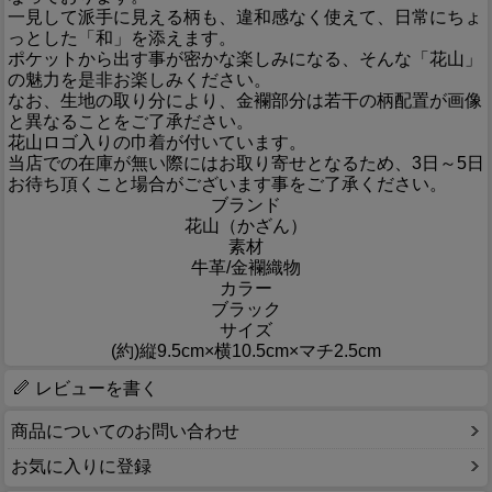
一見して派手に見える柄も、違和感なく使えて、日常にちょ
っとした「和」を添えます。
ポケットから出す事が密かな楽しみになる、そんな「花山」
の魅力を是非お楽しみください。
なお、生地の取り分により、金襴部分は若干の柄配置が画像
と異なることをご了承ださい。
花山ロゴ入りの巾着が付いています。
当店での在庫が無い際にはお取り寄せとなるため、3日～5日
お待ち頂くこと場合がございます事をご了承ください。
ブランド
花山（かざん）
素材
牛革/金襴織物
カラー
ブラック
サイズ
(約)縦9.5cm×横10.5cm×マチ2.5cm
レビューを書く
商品についてのお問い合わせ
お気に入りに登録