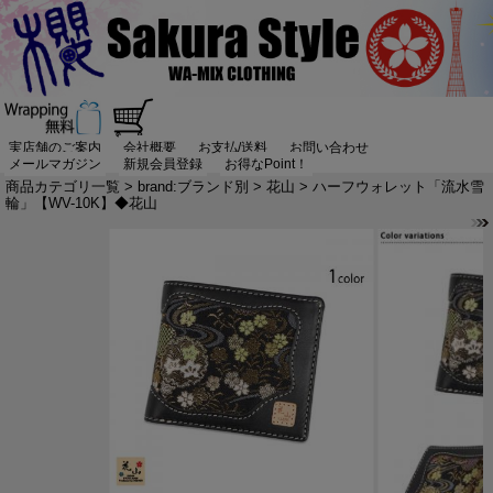
実店舗のご案内
会社概要
お支払/送料
お問い合わせ
メールマガジン
新規会員登録
お得なPoint！
商品カテゴリ一覧
>
brand:ブランド別
>
花山
> ハーフウォレット「流水雪
輪」【WV-10K】◆花山