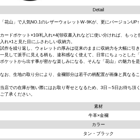
Detail
「花山」で人気NO.1のレザーウォレットW-9Kが、更にバージョンUP
カードポケット×10/札入れ×4(領収書入れなどに使い分ければ、もっ
入れ×1と見た目にふさわしい収納力。
試作を繰り返し、ウォレットの厚みは従来のままに収納力を大幅に引
一見して派手に見える柄も、違和感なく使えて、日常にちょっとした
ポケットから出す事が密かな楽しみになる、そんな「花山」の魅力を
なお、生地の取り分により、金襴部分は若干の柄配置が画像と異なる
当店での在庫が無い際にはお取り寄せとなるため、3日～5日お待ち頂
ご了承ください。
素材
牛革×金襴
カラー
タン・ブラック