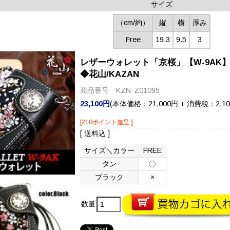
サイズ
（cm/約）
縦
横
厚み
Free
19.3
9.5
3
レザーウォレット「京桜」【W-9AK
◆花山/KAZAN
商品番号 KZN-Z01095
23,100円
(本体価格：21,000円 + 消費税：2,10
[210ポイント進呈 ]
[ 送料込 ]
サイズ＼カラー
FREE
タン
ブラック
×
数量