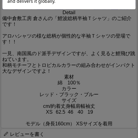
Detail
備中倉敷工房 倉さんの「鯉波総柄半袖Ｔシャツ」のご紹介
です！
アロハシャツの様な総柄が個性的な半袖Ｔシャツの登場で
す！！
一見、南国風のド派手デザインですが、よく見ると鯉飛び跳
ねています。
和柄モチーフとトロピカルカラーの組み合わせがインパクト
大なデザインですよ！
素材
綿 100％
カラー
レッド・ブラック・ブルー
サイズ
cm/約
着丈
身幅
肩幅
袖丈
XS
62.5
46
40
19
モデル（身長160cm） XSサイズを着用
レビューを書く