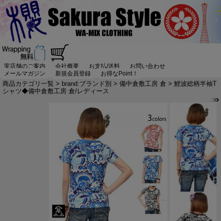
実店舗のご案内
会社概要
お支払/送料
お問い合わせ
メールマガジン
新規会員登録
お得なPoint！
商品カテゴリ一覧
>
brand:ブランド別
>
備中倉敷工房 倉
> 鯉波総柄半袖T
シャツ◆備中倉敷工房 倉/レディース