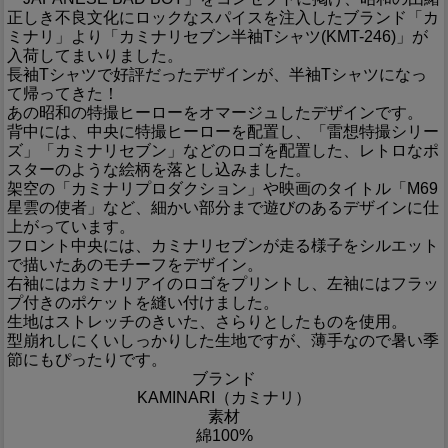
正しき不良文化にロックなスパイスを注入したブランド「カ
ミナリ」より「カミナリセブン半袖Tシャツ(KMT-246)」が
入荷してまいりました。
長袖Tシャツで好評だったデザインが、半袖Tシャツになっ
て帰ってきた！
あの昭和の特撮ヒーローをオマージュしたデザインです。
背中には、中央に特撮ヒーローを配置し、「雷想特撮シリー
ズ」「カミナリセブン」などのロゴを配置した、レトロなポ
スターのような絵柄を落とし込みました。
架空の「カミナリプロダクション」や映画のタイトル「M69
星雲の使者」など、細かい部分まで遊びのあるデザインに仕
上がっています。
フロント中央には、カミナリセブンが走る様子をシルエット
で描いたあのモチーフをデザイン。
右袖にはカミナリアイのロゴをプリントし、左袖にはフラッ
プ付きのポケットを縫い付けました。
生地はストレッチのきいた、さらりとしたものを使用。
型崩れしにくいしっかりした生地ですが、薄手なので暑い季
節にもぴったりです。
ブランド
KAMINARI（カミナリ）
素材
綿100%