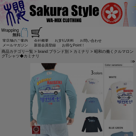
実店舗のご案内
会社概要
お支払/送料
お問い合わせ
メールマガジン
新規会員登録
お得なPoint！
商品カテゴリ一覧
>
brand:ブランド別
>
カミナリ
> 昭和の働くクルマロン
グTシャツ◆カミナリ