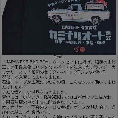
Detail
「JAPANESE BAD BOY」をコンセプトに掲げ、昭和の由緒
正しき不良文化にロックなスパイスを注入したブランド「カ
ミナリ」より「昭和の働くクルマロングTシャツ(KMLT-
231)」が入荷してまいりました。
石油ストーブが主流だったあの頃、こんなクルマ働いてませ
んでしたか？
そんな懐かしい世界を描きました。
背中には「いきいき！RAISEKI」のロゴがポップに描かれ、
雷同石油店の車が中央に配置されています。
カミナリオート商会のレトロな看板デザインが魅力的で、遊
び心の詰まった逸品です。
左袖にはブランドロゴを、右袖にはブランドの頭文字である