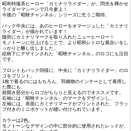
昭和特撮系ヒーロー「カミナリライダー」が、閃光を輝かせ
ライダーマシーンで只今参上！
今後の「昭映チャンネル」シリーズに乞うご期待。
バック中央には、あのヒーローをオマージュした「カミナリ
ライダー」が描かれています！
随所にカミナリマークを取り入れたニューヒーロー！
モノトーンに仕上げることで、より昭和レトロな風合いをし
っかりと醸し出しました。
絵柄下にデザインされた「昭映チャンネル」のロゴにも注目
です。
フロントもバック同様に、中央に「カミナリライダー」のロ
ゴをプリント。
1枚で着るのにはもちろん、羽織物のインナーとして着用し
た際にも、
前開き部分からロゴがちらりと見えるのでオススメです。
右袖には「昭映チャンネル」のマークをデザインし、
左袖には、表面にカミナリマークがプリントされた、フラッ
プ付きのミニポケットが縫い付けられています。
カラーは2色。
モノトーンなデザインの中に部分的に使用されたレッドが、