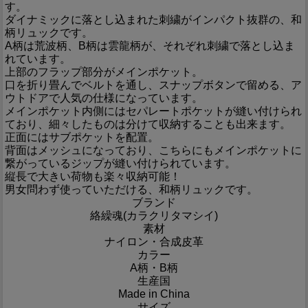
す。
ダイナミックに落とし込まれた刺繍がインパクト抜群の、和
柄リュックです。
A柄は荒波柄、B柄は雲龍柄が、それぞれ刺繍で落とし込ま
れています。
上部のフラップ部分がメインポケット。
口を折り畳んでベルトを通し、スナップボタンで留める、ア
ウトドアで人気の仕様になっています。
メインポケット内側にはセパレートポケットが縫い付けられ
ており、細々したものは分けて収納することも出来ます。
正面にはサブポケットを配置。
背面はメッシュになっており、こちらにもメインポケットに
繋がっているジップが縫い付けられています。
縦長で大きい荷物も楽々収納可能！
男女問わず使っていただける、和柄リュックです。
ブランド
絡繰魂(カラクリタマシイ)
素材
ナイロン・合成皮革
カラー
A柄・B柄
生産国
Made in China
サイズ