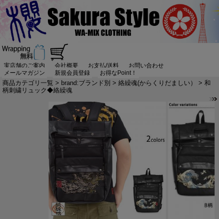
実店舗のご案内
会社概要
お支払/送料
お問い合わせ
メールマガジン
新規会員登録
お得なPoint！
商品カテゴリ一覧
>
brand:ブランド別
>
絡繰魂(からくりだましい）
> 和
柄刺繍リュック◆絡繰魂