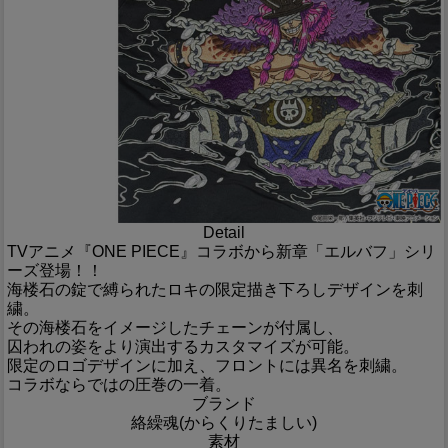
Detail
TVアニメ『ONE PIECE』コラボから新章「エルバフ」シリ
ーズ登場！！
海楼石の錠で縛られたロキの限定描き下ろしデザインを刺
繍。
その海楼石をイメージしたチェーンが付属し、
囚われの姿をより演出するカスタマイズが可能。
限定のロゴデザインに加え、フロントには異名を刺繍。
コラボならではの圧巻の一着。
ブランド
絡繰魂(からくりたましい)
素材