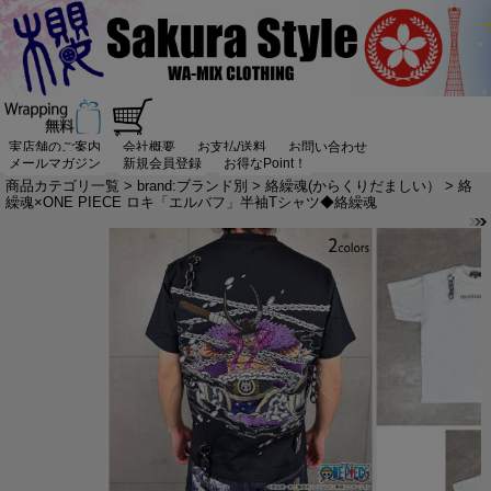
実店舗のご案内
会社概要
お支払/送料
お問い合わせ
メールマガジン
新規会員登録
お得なPoint！
商品カテゴリ一覧
>
brand:ブランド別
>
絡繰魂(からくりだましい）
> 絡
繰魂×ONE PIECE ロキ「エルバフ」半袖Tシャツ◆絡繰魂