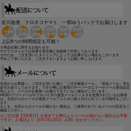
佐川急便、クロネコヤマト、一部ゆうパックでお届けします
上記6つの時間指定も可能！
※商品在庫に関するお知らせ※
サクラスタイルでは在庫を実店舗と各販路で共有しております。
そのため、ご注文頂いたタイミングによっては在庫がない場合もございます。
予めご了承いただき、ご注文下さいますようお願い申し上げます。
当店からお客様へ、ご注文を頂いた後に「ご注文確認メール」「発送メール」等を
必ずお送りしております。ですが稀にお客様のサーバーのエラーやメール受信設定
等により、メールがお客様へお届けできていない場合がございます。
WEBのフリーメールやプロバイダの迷惑メールフィルタを使用されているお客様
は、当店からのメールが迷惑メールフォルダに振り分けられている可能性もござい
ます。
もしも、当店からのメールが届かない場合は、ご使用されているメールの設定をご
確認ください。
※ご注文後【3営業日】を過ぎても弊社よりメールが届かない場合はお手数
ですが、お電話より（078-332-2013）お問い合わせください。