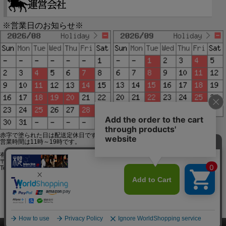
※営業日のお知らせ※
赤字で塗られた日は配送定休日です。
営業時間は11時～19時です。
有限会社ジップジップ SakuraStyle通販事業部
〒650-0021 神戸市中央区三宮町3-9-19イトウビル1,4F
Tel:078-332-2013 FAX:078-333-6644
SSL/TLSとは?
このページをPC用に切り替え