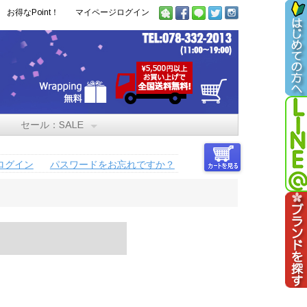
お得なPoint！
マイページログイン
セール：SALE
ログイン
パスワードをお忘れですか？