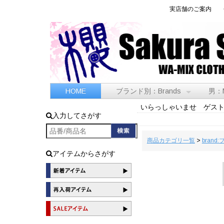
実店舗のご案内
HOME
ブランド別：Brands
男：
いらっしゃいませ ゲス
入力してさがす
商品カテゴリ一覧
>
brand
アイテムからさがす