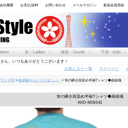
会社概要
お支払/送料
お問い合わせ
メールマガジン
新規会員登録
Mens
女：Ladies
雑貨：Goods
子供：Kids
トさん。いつもありがとうございます！
お気に入り一覧
マイページ
:ブランド別
>
絡繰魂(からくりだましい）
> 蛍の瞬き段染め半袖Tシャツ◆絡繰魂
蛍の瞬き段染め半袖Tシャツ◆絡繰魂
KKD-M28241