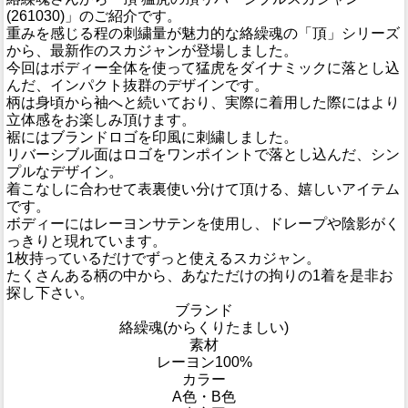
(261030)」のご紹介です。
重みを感じる程の刺繍量が魅力的な絡繰魂の「頂」シリーズ
から、最新作のスカジャンが登場しました。
今回はボディー全体を使って猛虎をダイナミックに落とし込
んだ、インパクト抜群のデザインです。
柄は身頃から袖へと続いており、実際に着用した際にはより
立体感をお楽しみ頂けます。
裾にはブランドロゴを印風に刺繍しました。
リバーシブル面はロゴをワンポイントで落とし込んだ、シン
プルなデザイン。
着こなしに合わせて表裏使い分けて頂ける、嬉しいアイテム
です。
ボディーにはレーヨンサテンを使用し、ドレープや陰影がく
っきりと現れています。
1枚持っているだけでずっと使えるスカジャン。
たくさんある柄の中から、あなただけの拘りの1着を是非お
探し下さい。
ブランド
絡繰魂(からくりたましい)
素材
レーヨン100%
カラー
A色・B色