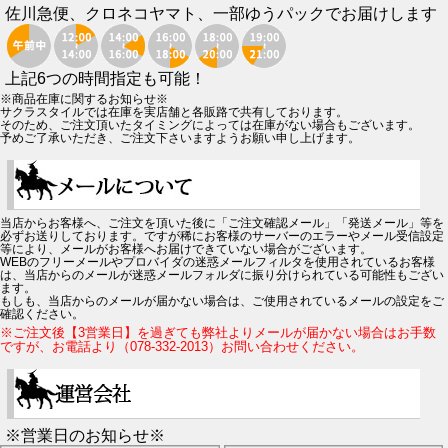
佐川急便、クロネコヤマト、一部ゆうパックでお届けします
上記6つの時間指定も可能！
※商品在庫に関するお知らせ※
サクラスタイルでは在庫を実店舗と各販路で共有しております。
そのため、ご注文頂いたタイミングによっては在庫がない場合もございます。
予めご了承いただき、ご注文下さいますようお願い申し上げます。
当店からお客様へ、ご注文を頂いた後に「ご注文確認メール」「発送メール」等を
必ずお送りしております。ですが稀にお客様のサーバーのエラーやメール受信設定
等により、メールがお客様へお届けできていない場合がございます。
WEBのフリーメールやプロバイダの迷惑メールフィルタを使用されているお客様
は、当店からのメールが迷惑メールフォルダに振り分けられている可能性もござい
ます。
もしも、当店からのメールが届かない場合は、ご使用されているメールの設定をご
確認ください。
※ご注文後【3営業日】を過ぎても弊社よりメールが届かない場合はお手数
ですが、お電話より（078-332-2013）お問い合わせください。
※営業日のお知らせ※