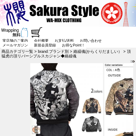
実店舗のご案内
会社概要
お支払/送料
お問い合わせ
メールマガジン
新規会員登録
お得なPoint！
商品カテゴリ一覧
>
brand:ブランド別
>
絡繰魂(からくりだましい）
> 頂
猛虎の頂リバーシブルスカジャン◆絡繰魂