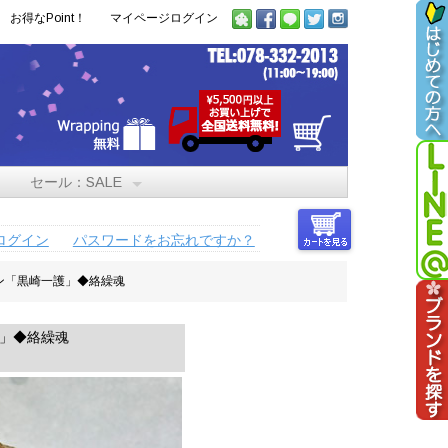
お得なPoint！
マイページログイン
セール：SALE
ログイン
パスワードをお忘れですか？
ャン「黒崎一護」◆絡繰魂
護」◆絡繰魂