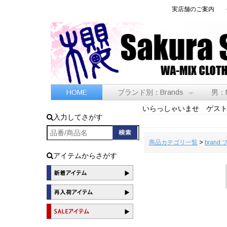
実店舗のご案内
HOME
ブランド別：Brands
男：
いらっしゃいませ ゲス
入力してさがす
商品カテゴリ一覧
>
brand
アイテムからさがす