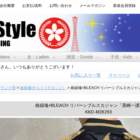
会社概要
お支払/送料
お問い合わせ
メールマガジン
新規会員登録
Mens
女：Ladies
雑貨：Goods
子供：Kids
トさん。いつもありがとうございます！
お気に入り一覧
マイページ
:ブランド別
>
絡繰魂(からくりだましい）
> 絡繰魂×BLEACH リバーシブルスカジ
絡繰魂×BLEACH リバーシブルスカジャン「黒崎一
KKD-M26293