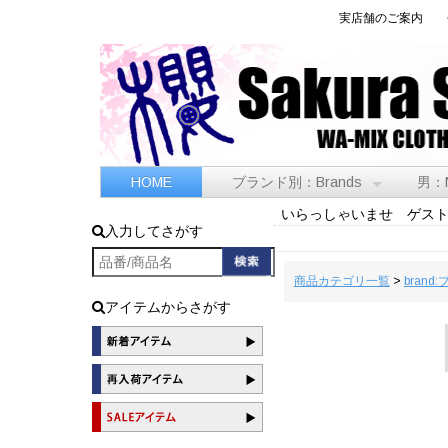
実店舗のご案内
HOME
ブランド別：Brands
男：
いらっしゃいませ ゲス
入力してさがす
商品カテゴリ一覧
>
brand
アイテムからさがす