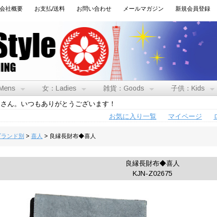
会社概要
お支払/送料
お問い合わせ
メールマガジン
新規会員登録
Mens
女：Ladies
雑貨：Goods
子供：Kids
トさん。いつもありがとうございます！
お気に入り一覧
マイページ
:ブランド別
>
喜人
> 良縁長財布◆喜人
良縁長財布◆喜人
KJN-Z02675