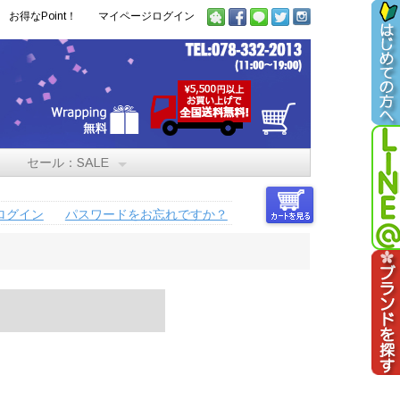
お得なPoint！
マイページログイン
セール：SALE
ログイン
パスワードをお忘れですか？