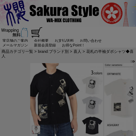
実店舗のご案内
会社概要
お支払/送料
お問い合わせ
メールマガジン
新規会員登録
お得なPoint！
商品カテゴリ一覧
>
brand:ブランド別
>
喜人
> 花札の半袖ダボシャツ◆喜
人