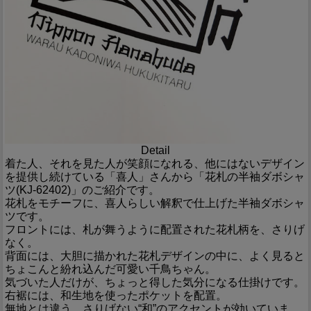
Detail
着た人、それを見た人が笑顔になれる、他にはないデザイン
を提供し続けている「喜人」さんから「花札の半袖ダボシャ
ツ(KJ-62402)」のご紹介です。
花札をモチーフに、喜人らしい解釈で仕上げた半袖ダボシャ
ツです。
フロントには、札が舞うように配置された花札柄を、さりげ
なく。
背面には、大胆に描かれた花札デザインの中に、よく見ると
ちょこんと紛れ込んだ可愛い千鳥ちゃん。
気づいた人だけが、ちょっと得した気分になる仕掛けです。
右裾には、和生地を使ったポケットを配置。
無地とは違う、さりげない“和”のアクセントが効いていま