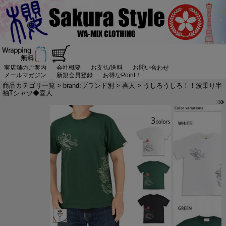
実店舗のご案内
会社概要
お支払/送料
お問い合わせ
メールマガジン
新規会員登録
お得なPoint！
商品カテゴリ一覧
>
brand:ブランド別
>
喜人
> うしろうしろ！！波乗り半
袖Tシャツ◆喜人