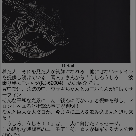
Detail
着た人、それを見た人が笑顔になれる、他にはないデザイン
を提供し続けている「喜人」さんから「うしろうしろ！！波
乗り半袖Tシャツ(KJ-62004)」のご紹介です。
背中では、荒波の中、ウサギちゃんとカエルくんが仲良くサ
ーフィン。
そんな平和な光景に「ん？後ろに何か…」と視線を移し、フ
ロントへ回ると衝撃の事実が判明！
なんと巨大な大ダコが、今まさに二人を飲み込まんと迫り来
る！
「うしろ、うしろ！！」は、二人に向けたメッセージ。
この絶妙な時間差のユーモアこそ、喜人が提案する大人の遊
び心です。