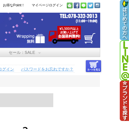
お得なPoint！
マイページログイン
セール：SALE
ログイン
パスワードをお忘れですか？