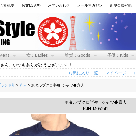
会社概要
お支払/送料
お問い合わせ
メールマガジン
新規会員登録
Mens
女：Ladies
雑貨：Goods
子供：Kids
トさん。いつもありがとうございます！
お気に入り一覧
マイページ
:ブランド別
>
喜人
> ホタルブクロ半袖Tシャツ◆喜人
ホタルブクロ半袖Tシャツ◆喜人
KJN-M05241