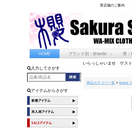
実店舗のご案内
HOME
ブランド別：Brands
男：
いらっしゃいませ ゲス
入力してさがす
商品カテゴリ一覧
>
brand
アイテムからさがす