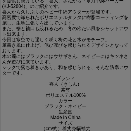
を提供し続けている「喜人」さんから「寒月中綿パーカー
(KJ-52804)」のご紹介です。
喜人から久しぶりのヘビー中綿アウターが登場です。
高密度で織られたポリエステルタフタに樹脂コーティングを
施し、生地に張りを出しています。
また、裾と袖口も絞れるため、冬の冷たい風をシャットアウ
ト出来ます。
今回は寒空でも逞しく咲く梅の花と木がモチーフ。
筆書き風に仕上げ、侘び寂びを感じられるデザインとなって
おります。
木の麓にはブラックにはウサギさん、ネイビーにはキツネさ
んが遊びに来ています。
シックで落ち着きがあり、和を感じられる、そんな防寒アウ
ターです。
ブランド
喜人（きじん）
素材
ポリエステル100%
カラー
ブラック・ネイビー
生産国
Made in China
サイズ
（cm/約）
着丈
身幅
袖丈