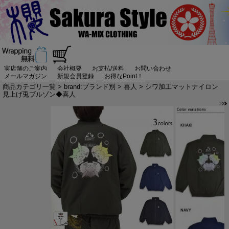
実店舗のご案内
会社概要
お支払/送料
お問い合わせ
メールマガジン
新規会員登録
お得なPoint！
商品カテゴリ一覧
>
brand:ブランド別
>
喜人
> シワ加工マットナイロン
見上げ兎ブルゾン◆喜人