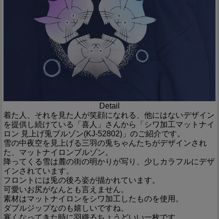
Detail
着た人、それを見た人が笑顔になれる、他にはないデザイン
を提供し続けている「喜人」さんから「シワ加工マットナイ
ロン 見上げ兎ブルゾン(KJ-52802)」のご紹介です。
雪の中夜空を見上げる三羽の兎ちゃんたちがデザインされ
た、マットナイロンブルゾン。
降ってくる雪は麓の街の明かりが写り、少しカラフルにデザ
インされています。
フロントには兎の後ろ姿が描かれています。
可愛いお尻がなんとも言えません。
素材はマットナイロンをシワ加工したものを使用。
ダブルジップなのも嬉しいですね。
寒くなってきた時に羽織るちょうどいい一枚です。