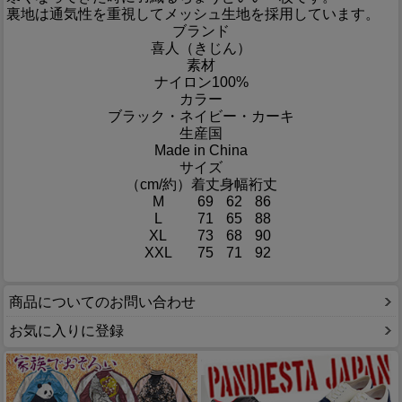
裏地は通気性を重視してメッシュ生地を採用しています。
ブランド
喜人（きじん）
素材
ナイロン100%
カラー
ブラック・ネイビー・カーキ
生産国
Made in China
サイズ
（cm/約）
着丈
身幅
裄丈
M
69
62
86
L
71
65
88
XL
73
68
90
XXL
75
71
92
商品についてのお問い合わせ
お気に入りに登録