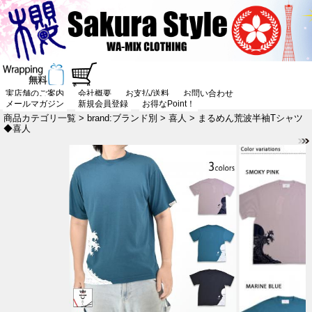
実店舗のご案内
会社概要
お支払/送料
お問い合わせ
メールマガジン
新規会員登録
お得なPoint！
商品カテゴリ一覧
>
brand:ブランド別
>
喜人
> まるめん荒波半袖Tシャツ
◆喜人