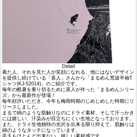
Detail
着た人、それを見た人が笑顔になれる、他にはないデザイン
を提供し続けている「喜人」さんから「まるめん荒波半袖T
シャツ(KJ-52014)」のご紹介です。
毎年の酷暑を乗り切るために喜人が作った「まるめんシリー
ズ」から最新作が登場！
毎年好評いただき、今年も梅雨時期のじめじめした時期にリ
リースしました。
まるで綿のような肌触りなのにドライ素材、そして汗っかき
には嬉しい、汗染みが目立ちにくい生地となっております。
また、ドライ生地独特の光沢を出来る限り抑えて、肌触りは
綿のようなタッチになっています。
毛玉もほとんど出来ない、嬉しい素材感です。