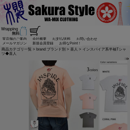
実店舗のご案内
会社概要
お支払/送料
お問い合わせ
メールマガジン
新規会員登録
お得なPoint！
商品カテゴリ一覧
>
brand:ブランド別
>
喜人
> インスパイア系半袖Tシャ
ツ◆喜人