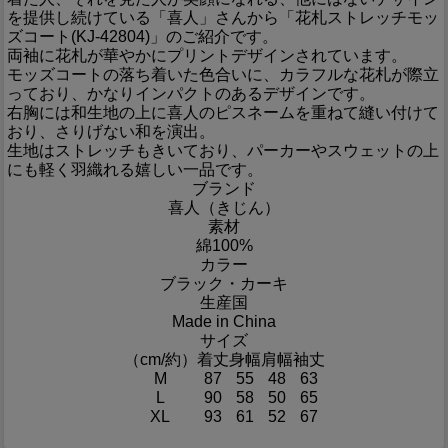
を提供し続けている「喜人」さんから「花札ストレッチモッ
ズコート(KJ-42804)」のご紹介です。
両袖に花札が華やかにプリントデザインされています。
モッズコートの落ち着いた色合いに、カラフルな花札が際立
っており、かなりインパクトのあるデザインです。
右胸には和生地の上に喜人のピスネームを重ねて縫い付けて
おり、さりげない和を演出。
生地はストレッチもきいており、パーカーやスウェットの上
にも軽く羽織れる嬉しい一品です。
ブランド
喜人（きじん）
素材
綿100%
カラー
ブラック・カーキ
生産国
Made in China
サイズ
（cm/約）
着丈
身幅
肩幅
袖丈
M
87
55
48
63
L
90
58
50
65
XL
93
61
52
67