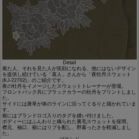
Detail
着た人、それを見た人が笑顔になれる、他にはないデザイン
を提供し続けている「喜人」さんから「夜牡丹スウェット
(KJ-22702)」のご紹介です。
夜の牡丹をイメージしたスウェットトレーナーが登場。
フロントバック共にブラックカラーの牡丹をプリントしまし
た。
サイドには唐草が体のラインに沿ってぐるりと描かれていま
す。
裾にはブランドロゴ入りのタグを縫い付けました。
ボディーにはふんわりと織られた裏毛スウェットを採用。
襟元、袖口、裾にはリブを配し、野暮ったさを軽減しまし
た。