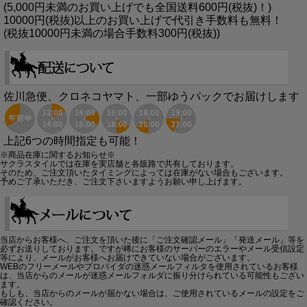
(5,000円未満のお買い上げでも全国送料600円(税抜)！)
10000円(税抜)以上のお買い上げで代引き手数料も無料！
(税抜10000円未満の場合手数料300円(税抜))
佐川急便、クロネコヤマト、一部ゆうパックでお届けします
上記6つの時間指定も可能！
※商品在庫に関するお知らせ※
サクラスタイルでは在庫を実店舗と各販路で共有しております。
そのため、ご注文頂いたタイミングによっては在庫がない場合もございます。
予めご了承いただき、ご注文下さいますようお願い申し上げます。
当店からお客様へ、ご注文を頂いた後に「ご注文確認メール」「発送メール」等を
必ずお送りしております。ですが稀にお客様のサーバーのエラーやメール受信設定
等により、メールがお客様へお届けできていない場合がございます。
WEBのフリーメールやプロバイダの迷惑メールフィルタを使用されているお客様
は、当店からのメールが迷惑メールフォルダに振り分けられている可能性もござい
ます。
もしも、当店からのメールが届かない場合は、ご使用されているメールの設定をご
確認ください。