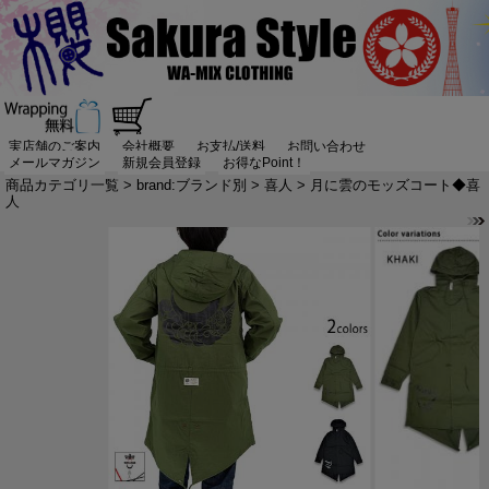
実店舗のご案内
会社概要
お支払/送料
お問い合わせ
メールマガジン
新規会員登録
お得なPoint！
商品カテゴリ一覧
>
brand:ブランド別
>
喜人
> 月に雲のモッズコート◆喜
人