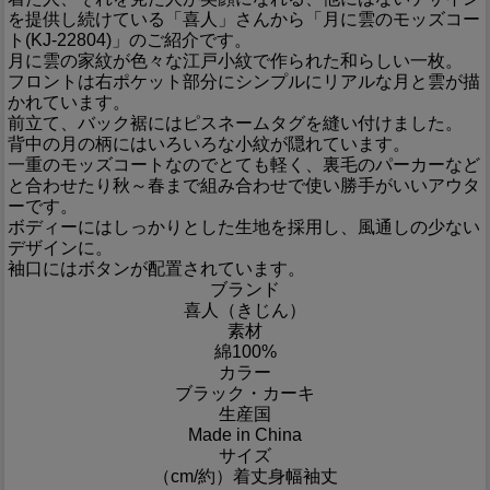
を提供し続けている「喜人」さんから「月に雲のモッズコー
ト(KJ-22804)」のご紹介です。
月に雲の家紋が色々な江戸小紋で作られた和らしい一枚。
フロントは右ポケット部分にシンプルにリアルな月と雲が描
かれています。
前立て、バック裾にはピスネームタグを縫い付けました。
背中の月の柄にはいろいろな小紋が隠れています。
一重のモッズコートなのでとても軽く、裏毛のパーカーなど
と合わせたり秋～春まで組み合わせで使い勝手がいいアウタ
ーです。
ボディーにはしっかりとした生地を採用し、風通しの少ない
デザインに。
袖口にはボタンが配置されています。
ブランド
喜人（きじん）
素材
綿100%
カラー
ブラック・カーキ
生産国
Made in China
サイズ
（cm/約）
着丈
身幅
袖丈