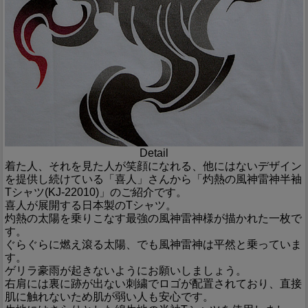
Detail
着た人、それを見た人が笑顔になれる、他にはないデザイン
を提供し続けている「喜人」さんから「灼熱の風神雷神半袖
Tシャツ(KJ-22010)」のご紹介です。
喜人が展開する日本製のTシャツ。
灼熱の太陽を乗りこなす最強の風神雷神様が描かれた一枚で
す。
ぐらぐらに燃え滾る太陽、でも風神雷神は平然と乗っていま
す。
ゲリラ豪雨が起きないようにお願いしましょう。
右肩には裏に跡が出ない刺繍でロゴが配置されており、直接
肌に触れないため肌が弱い人も安心です。