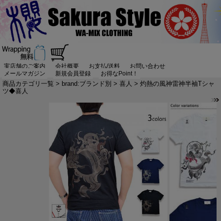
実店舗のご案内
会社概要
お支払/送料
お問い合わせ
メールマガジン
新規会員登録
お得なPoint！
商品カテゴリ一覧
>
brand:ブランド別
>
喜人
> 灼熱の風神雷神半袖Tシャ
ツ◆喜人