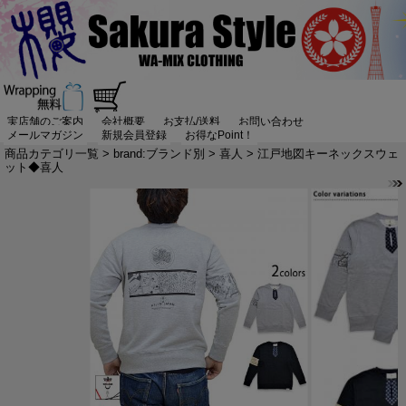
実店舗のご案内
会社概要
お支払/送料
お問い合わせ
メールマガジン
新規会員登録
お得なPoint！
商品カテゴリ一覧
>
brand:ブランド別
>
喜人
> 江戸地図キーネックスウェ
ット◆喜人