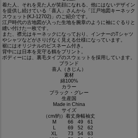
着た人、それを見た人が笑顔になれる、他にはないデザイン
を提供し続けている「喜人」さんから「江戸地図キーネック
スウェット(KJ-12702)」のご紹介です。
江戸時代の古地図が入った生地を腕章のように袖にぐるりと
縫い付けた一枚です。
また、襟元はキーネックになっており、インナーのTシャツ
やシャツなどがさりげなく見える仕様になっています。
裾にはオリジナルのピスネーム付き。
背中には日本を見守る鶴をプリント。
ボディーには、裏毛タイプのスウェットを採用しています。
ブランド
喜人（きじん）
素材
綿100%
カラー
ブラック・グレー
生産国
Made in China
サイズ
（cm/約）
着丈
身幅
袖丈
M
66
49
61
L
69
52
62
XL
73
54
63