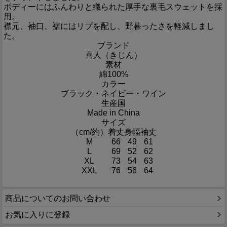
ボディーにはふんわりと織られた厚手な裏毛スウェットを採
用。
襟元、袖口、裾にはリブを配し、野暮ったさを軽減しまし
た。
ブランド
喜人（きじん）
素材
綿100%
カラー
ブラック・ネイビー・ワイン
生産国
Made in China
サイズ
（cm/約）
着丈
身幅
袖丈
M
66
49
61
L
69
52
62
XL
73
54
63
XXL
76
56
64
商品についてのお問い合わせ
お気に入りに登録