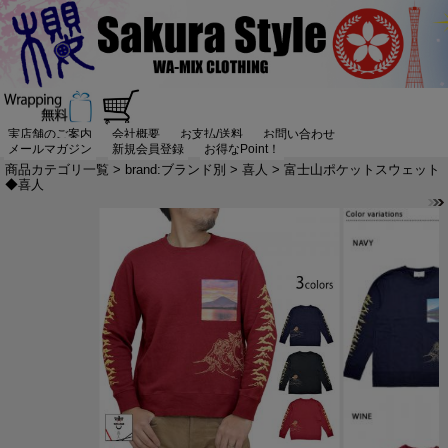
実店舗のご案内
会社概要
お支払/送料
お問い合わせ
メールマガジン
新規会員登録
お得なPoint！
商品カテゴリ一覧
>
brand:ブランド別
>
喜人
> 富士山ポケットスウェット
◆喜人