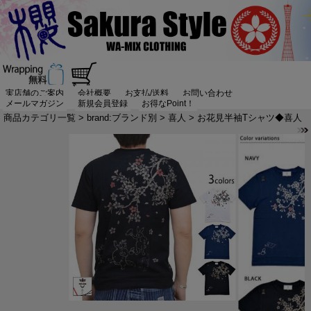
実店舗のご案内
会社概要
お支払/送料
お問い合わせ
メールマガジン
新規会員登録
お得なPoint！
商品カテゴリ一覧
>
brand:ブランド別
>
喜人
> お花見半袖Tシャツ◆喜人