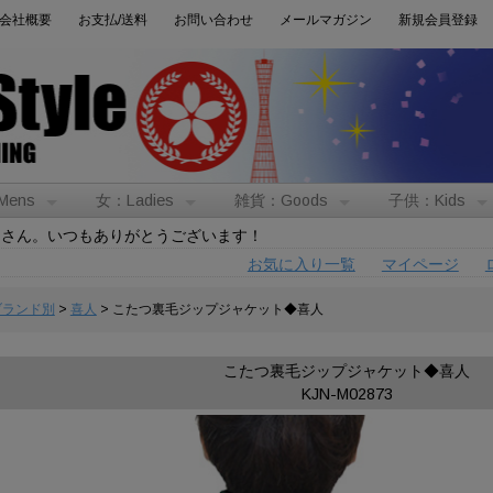
会社概要
お支払/送料
お問い合わせ
メールマガジン
新規会員登録
Mens
女：Ladies
雑貨：Goods
子供：Kids
トさん。いつもありがとうございます！
お気に入り一覧
マイページ
:ブランド別
>
喜人
> こたつ裏毛ジップジャケット◆喜人
こたつ裏毛ジップジャケット◆喜人
KJN-M02873