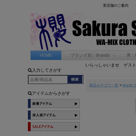
実店舗のご案内
HOME
ブランド別：Brands
男：
いらっしゃいませ ゲス
入力してさがす
商品カテゴリ一覧
>
brand
アイテムからさがす