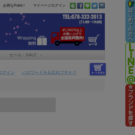
お得なPoint！
マイページログイン
セール：SALE
ログイン
パスワードをお忘れですか？