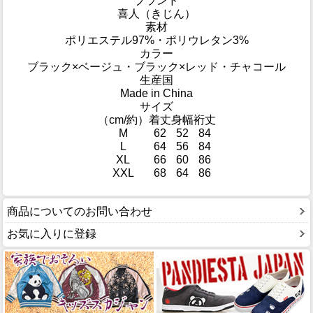
ブランド
喜人（きじん）
素材
ポリエステル97%・ポリウレタン3%
カラー
ブラック×ベージュ・ブラック×レッド・チャコール
生産国
Made in China
サイズ
（cm/約）
着丈
身幅
裄丈
M
62
52
84
L
64
56
84
XL
66
60
86
XXL
68
64
86
商品についてのお問い合わせ
お気に入りに登録