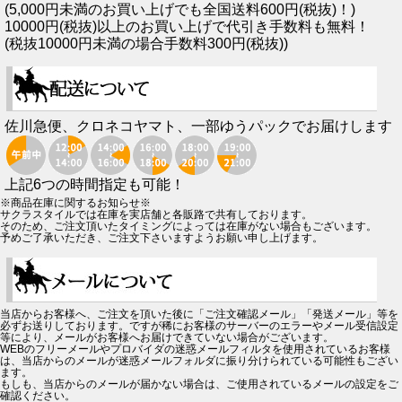
(5,000円未満のお買い上げでも全国送料600円(税抜)！)
10000円(税抜)以上のお買い上げで代引き手数料も無料！
(税抜10000円未満の場合手数料300円(税抜))
佐川急便、クロネコヤマト、一部ゆうパックでお届けします
上記6つの時間指定も可能！
※商品在庫に関するお知らせ※
サクラスタイルでは在庫を実店舗と各販路で共有しております。
そのため、ご注文頂いたタイミングによっては在庫がない場合もございます。
予めご了承いただき、ご注文下さいますようお願い申し上げます。
当店からお客様へ、ご注文を頂いた後に「ご注文確認メール」「発送メール」等を
必ずお送りしております。ですが稀にお客様のサーバーのエラーやメール受信設定
等により、メールがお客様へお届けできていない場合がございます。
WEBのフリーメールやプロバイダの迷惑メールフィルタを使用されているお客様
は、当店からのメールが迷惑メールフォルダに振り分けられている可能性もござい
ます。
もしも、当店からのメールが届かない場合は、ご使用されているメールの設定をご
確認ください。