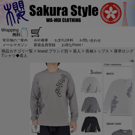
実店舗のご案内
会社概要
お支払/送料
お問い合わせ
メールマガジン
新規会員登録
お得なPoint！
商品カテゴリ一覧
>
brand:ブランド別
>
喜人
>
長袖トップス
> 唐草ロング
Tシャツ◆喜人