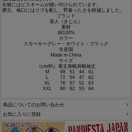
右裾にはピスネームが縫い付けられています。
襟元、袖口にはリブを配し、野暮ったさを軽減しました。
ブランド
喜人（きじん）
素材
綿100%
カラー
スモーキーグレー・ホワイト・ブラック
生産国
Made in China
サイズ
（cm/約）
着丈
身幅
肩幅
袖丈
M
68
51
44
61
L
72
54
47
62
XL
76
57
51
63
XXL
80
62
55
64
商品についてのお問い合わせ
お気に入りに登録