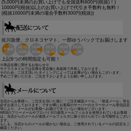
(5,000円未満のお買い上げでも全国送料600円(税抜)！)
10000円(税抜)以上のお買い上げで代引き手数料も無料！
(税抜10000円未満の場合手数料300円(税抜))
佐川急便、クロネコヤマト、一部ゆうパックでお届けします
上記6つの時間指定も可能！
※商品在庫に関するお知らせ※
サクラスタイルでは在庫を実店舗と各販路で共有しております。
そのため、ご注文頂いたタイミングによっては在庫がない場合もございます。
予めご了承いただき、ご注文下さいますようお願い申し上げます。
当店からお客様へ、ご注文を頂いた後に「ご注文確認メール」「発送メール」等を
必ずお送りしております。ですが稀にお客様のサーバーのエラーやメール受信設定
等により、メールがお客様へお届けできていない場合がございます。
WEBのフリーメールやプロバイダの迷惑メールフィルタを使用されているお客様
は、当店からのメールが迷惑メールフォルダに振り分けられている可能性もござい
ます。
もしも、当店からのメールが届かない場合は、ご使用されているメールの設定をご
確認ください。