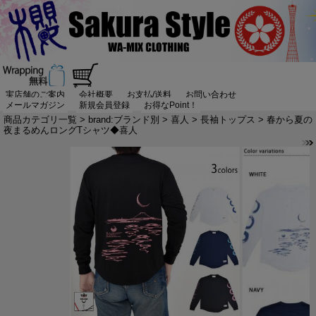
実店舗のご案内
会社概要
お支払/送料
お問い合わせ
メールマガジン
新規会員登録
お得なPoint！
商品カテゴリ一覧
>
brand:ブランド別
>
喜人
>
長袖トップス
> 春から夏の
夜まるめんロングTシャツ◆喜人