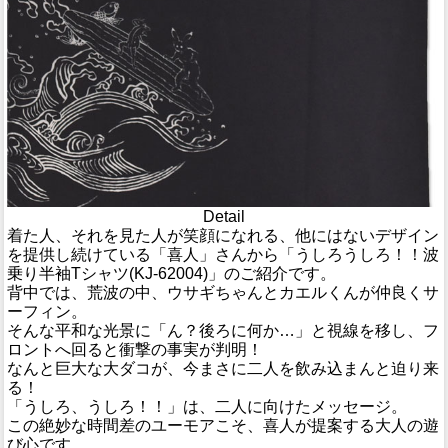
Detail
着た人、それを見た人が笑顔になれる、他にはないデザイン
を提供し続けている「喜人」さんから「うしろうしろ！！波
乗り半袖Tシャツ(KJ-62004)」のご紹介です。
背中では、荒波の中、ウサギちゃんとカエルくんが仲良くサ
ーフィン。
そんな平和な光景に「ん？後ろに何か…」と視線を移し、フ
ロントへ回ると衝撃の事実が判明！
なんと巨大な大ダコが、今まさに二人を飲み込まんと迫り来
る！
「うしろ、うしろ！！」は、二人に向けたメッセージ。
この絶妙な時間差のユーモアこそ、喜人が提案する大人の遊
び心です。