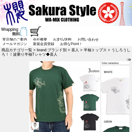
実店舗のご案内
会社概要
お支払/送料
お問い合わせ
メールマガジン
新規会員登録
お得なPoint！
商品カテゴリ一覧
>
brand:ブランド別
>
喜人
>
半袖トップス
> うしろうし
ろ！！波乗り半袖Tシャツ◆喜人