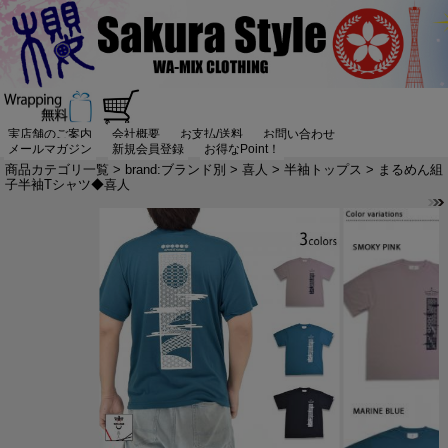
実店舗のご案内
会社概要
お支払/送料
お問い合わせ
メールマガジン
新規会員登録
お得なPoint！
商品カテゴリ一覧
>
brand:ブランド別
>
喜人
>
半袖トップス
> まるめん組
子半袖Tシャツ◆喜人