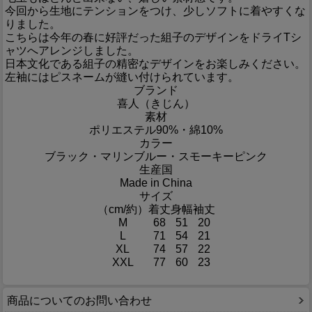
今回から生地にテンションをつけ、少しソフトに着やすくな
りました。
こちらは今年の春に好評だった組子のデザインをドライTシ
ャツへアレンジしました。
日本文化である組子の精密なデザインをお楽しみください。
左袖にはピスネームが縫い付けられています。
ブランド
喜人（きじん）
素材
ポリエステル90%・綿10%
カラー
ブラック・マリンブルー・スモーキーピンク
生産国
Made in China
サイズ
（cm/約）
着丈
身幅
袖丈
M
68
51
20
L
71
54
21
XL
74
57
22
XXL
77
60
23
商品についてのお問い合わせ