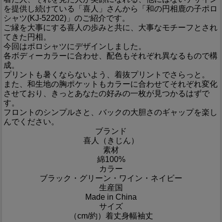
を提供し続けている「喜人」さんから「和の円相鹿の子ポロ
シャツ(KJ-52202)」のご紹介です。
ご縁を大事にする喜人の歩みと共に、大事なモチーフとされ
てきた円相。
今回はポロシャツにデザインしました。
各ボディーカラーに合わせ、配色もそれぞれ異なるもので構
成。
プリントも暑くならないよう、着抜プリントでさらっと。
また、和生地の胸ポケットもカラーに合わせてそれぞれ変化
させており、きっとあなたの好みの一枚が見つかるはずで
す。
フロントのシンプルさと、バックの大胆さのギャップを楽し
んでください。
ブランド
喜人（きじん）
素材
綿100%
カラー
ブラック・グリーン・ワイン・ネイビー
生産国
Made in China
サイズ
（cm/約）
着丈
身幅
袖丈