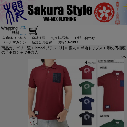
実店舗のご案内
会社概要
お支払/送料
お問い合わせ
メールマガジン
新規会員登録
お得なPoint！
商品カテゴリ一覧
>
brand:ブランド別
>
喜人
>
半袖トップス
> 和の円相鹿
の子ポロシャツ◆喜人