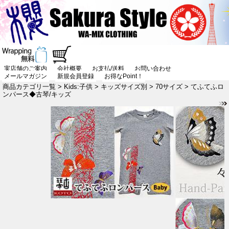
実店舗のご案内
会社概要
お支払/送料
お問い合わせ
メールマガジン
新規会員登録
お得なPoint！
商品カテゴリ一覧
>
Kids:子供
>
キッズサイズ別
>
70サイズ
> てふてふロ
ンパース◆古琴/キッズ