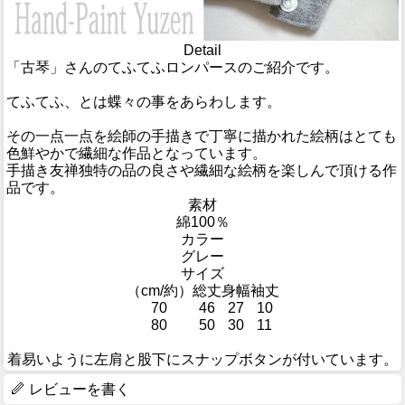
Detail
「古琴」さんのてふてふロンパースのご紹介です。
てふてふ、とは蝶々の事をあらわします。
その一点一点を絵師の手描きで丁寧に描かれた絵柄はとても
色鮮やかで繊細な作品となっています。
手描き友禅独特の品の良さや繊細な絵柄を楽しんで頂ける作
品です。
素材
綿100％
カラー
グレー
サイズ
（cm/約）
総丈
身幅
袖丈
70
46
27
10
80
50
30
11
着易いように左肩と股下にスナップボタンが付いています。
レビューを書く