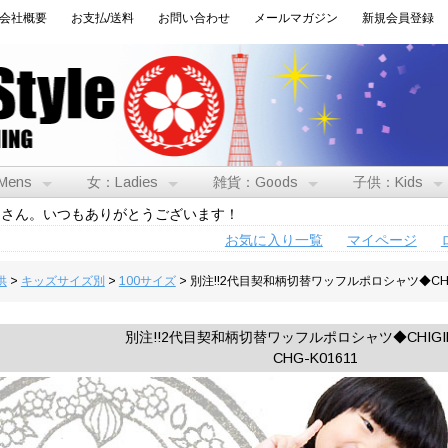
会社概要
お支払/送料
お問い合わせ
メールマガジン
新規会員登録
Mens
女：Ladies
雑貨：Goods
子供：Kids
トさん。いつもありがとうございます！
お気に入り一覧
マイページ
供
>
キッズサイズ別
>
100サイズ
> 別注!!2代目契和柄切替ワッフルポロシャツ◆CHIG
別注!!2代目契和柄切替ワッフルポロシャツ◆CHIGI
CHG-K01611