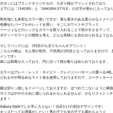
ボタンにはブランドオリジナルの、ちぎり桜がプリントされており、
上下には「CHIGIRI」と「SAKURA STYLE」の文字が密かに入ってお
和生地にも多彩なカラー使いですが、落ち着きのある柔らかなイメー
色褪せたパープルやレッドを用い、そこにホワイトやブラック、
ベージュなどのシックなカラーを取り入れることで気やすさをアップ
ボディーカラーとの相性も考え、どんな色味にも合わせられるような
そしてバックには、2代目のちぎりちゃんがプリント！
こちらの柄は、大人用が初代、子供用が2代目となっておりますので、
インです♪
体には刺青が入っており、円に沿って桜が散りばめられております。
カラーはグレー・レッド・ネイビー・クレイジーパターンの選べる4色
どれもやや明るめなライト色を使用しておりますので、コーディネート
裾は切りっ放しをイメージしておりますが、ほつれてこないように補
サイズはやや小さめに感じられるかもしれませんが、かなりストレッ
ます！
Sakura Styleでしか手に入らない！当店だけの別注デザインです♪
キッズだってお洒落がしたい！男の子でも女の子でも着れちゃう☆