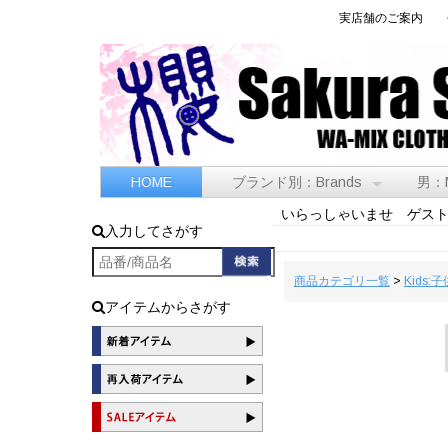
実店舗のご案内
HOME
ブランド別：Brands
男：
いらっしゃいませ ゲス
入力してさがす
商品カテゴリ一覧
>
Kids:子
アイテムからさがす