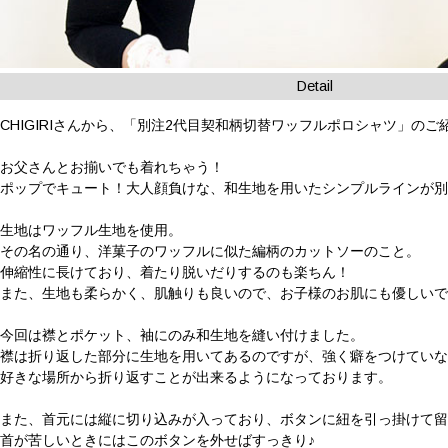
Detail
CHIGIRIさんから、「別注2代目契和柄切替ワッフルポロシャツ」のご
お父さんとお揃いでも着れちゃう！
ポップでキュート！大人顔負けな、和生地を用いたシンプルラインが別
生地はワッフル生地を使用。
その名の通り、洋菓子のワッフルに似た編柄のカットソーのこと。
伸縮性に長けており、着たり脱いだりするのも楽ちん！
また、生地も柔らかく、肌触りも良いので、お子様のお肌にも優しいで
今回は襟とポケット、袖にのみ和生地を縫い付けました。
襟は折り返した部分に生地を用いてあるのですが、強く癖をつけてい
好きな場所から折り返すことが出来るようになっております。
また、首元には縦に切り込みが入っており、ボタンに紐を引っ掛けて
首が苦しいときにはこのボタンを外せばすっきり♪