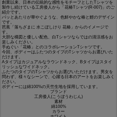
創業以来、日本の伝統的な感性をモチーフとしたTシャツを
製作し続けている工房倭人から「花椿Tシャツ(R-007)」のご
紹介です。
パッとあたりが華やぐような、色鮮やかな椿と鯉のデザイン
です。
芭蕉「落ちざまに 水こぼしけり 花椿」からのイメージで
す。
大胆な構図と優しい配色、白Tシャツならではの清涼感をお
楽しみください。
手ぬぐい「花椿」とのコラボレーションTシャツです。
今回、ボディーはふたつのタイプのTシャツからお選びいた
だけます。
Aタイプはカジュアルなラウンドネック、Bタイプはスタイ
リッシュなワイドネック。
ふたつのタイプのTシャツからお選びいただけます。男女を
問わず、様々なシーンで、心躍る日本のアートをお楽しみく
ださい。
ボディーには綿100%の天竺生地を採用しています。
ブランド
工房倭人(こうぼうわじん)
素材
綿100%
カラー
ホワイト