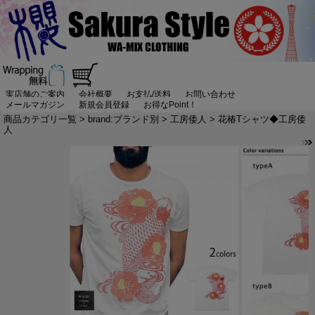
実店舗のご案内
会社概要
お支払/送料
お問い合わせ
メールマガジン
新規会員登録
お得なPoint！
商品カテゴリ一覧
>
brand:ブランド別
>
工房倭人
> 花椿Tシャツ◆工房倭
人