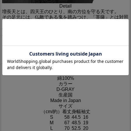
Detail
増長天とは、四天王のひとり、南の方位を守る天です。
その足元には、仏敵である鬼を踏みつけ、「菩薩」とは対照
的に仏の力強さを表現しました。
袖の梵字は「ビ」と読み、増長天を表します。
木版調のタッチと地色に馴染むプリントカラーが、クセのあ
るデザインながらも着こなしやすい、工房倭人の大黒シリー
ズ一番人気の商品です。
※メーカーからのお取り寄せの場合お届けまで1週間前後か
かる場合がございます
素材
綿100%
カラー
D-GRAY
生産国
Made in Japan
サイズ
（cm/約）
着丈
身幅
袖丈
S
58
44.5
16
M
67
48.5
19
L
70
52.5
20