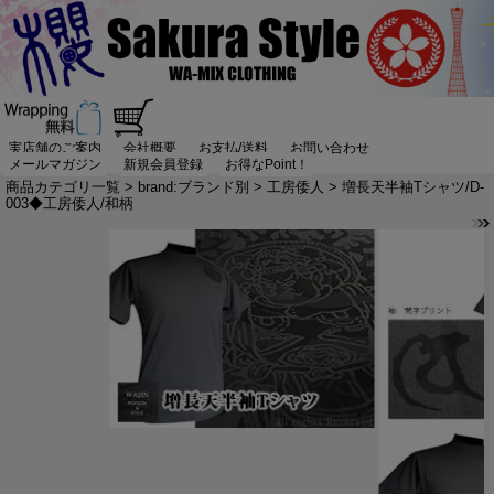
実店舗のご案内
会社概要
お支払/送料
お問い合わせ
メールマガジン
新規会員登録
お得なPoint！
商品カテゴリ一覧
>
brand:ブランド別
>
工房倭人
> 増長天半袖Tシャツ/D-
003◆工房倭人/和柄