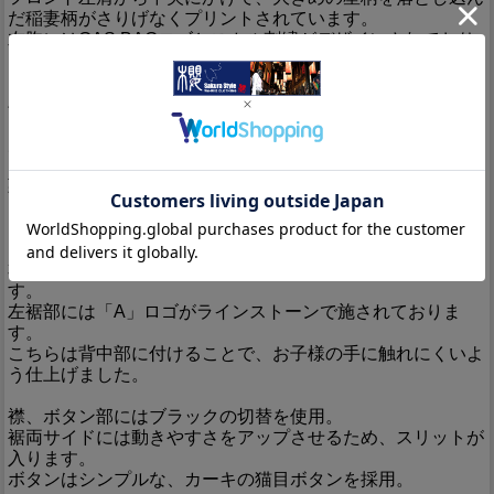
だ稲妻柄がさりげなくプリントされています。
左胸にはGAS BAGロゴとスカル刺繍がデザインされており
ます。
バックは、BRIDGE SHIP HOUSEらしいテイストのキュー
トなイラストをデザインしました！
大きな6つ目の宇宙人が、ビルを破壊しながら突き進んでい
ます。
頭上に小さなロケットが飛んでいるのもポイント！
こちらはホワイトとピンクを用いてデザインされており、カ
ーキのボディーによく馴染んでいます♪
右裾部にはブランドロゴ入りの布タグが縫い付けられていま
す。
左裾部には「A」ロゴがラインストーンで施されておりま
す。
こちらは背中部に付けることで、お子様の手に触れにくいよ
う仕上げました。
襟、ボタン部にはブラックの切替を使用。
裾両サイドには動きやすさをアップさせるため、スリットが
入ります。
ボタンはシンプルな、カーキの猫目ボタンを採用。