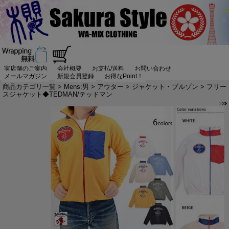
実店舗のご案内
会社概要
お支払/送料
お問い合わせ
メールマガジン
新規会員登録
お得なPoint！
商品カテゴリ一覧
>
Mens:男
>
アウター
>
ジャケット・ブルゾン
> フリー
スジャケット◆TEDMAN/テッドマン