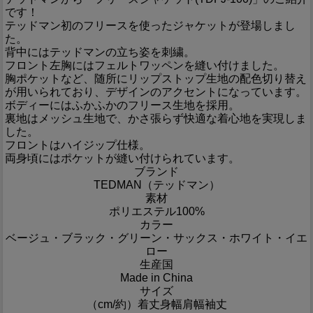
です！
テッドマン初のフリースを使ったジャケットが登場しまし
た。
背中にはテッドマンの立ち姿を刺繍。
フロント左胸にはフェルトワッペンを縫い付けました。
胸ポケットなど、随所にリップストップ生地の配色切り替え
が用いられており、デザインのアクセントになっています。
ボディーにはふかふかのフリース生地を採用。
裏地はメッシュ生地で、かさ張らず快適な着心地を実現しま
した。
フロントはハイジップ仕様。
両身頃にはポケットが縫い付けられています。
ブランド
TEDMAN（テッドマン）
素材
ポリエステル100%
カラー
ベージュ・ブラック・グリーン・サックス・ホワイト・イエ
ロー
生産国
Made in China
サイズ
（cm/約）
着丈
身幅
肩幅
袖丈