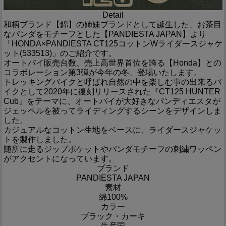
Detail
和柄ブランド【錦】の姉妹ブランドとして誕生した、お茶目
なパンダをモチーフとした【PANDIESTA JAPAN】より
「HONDA×PANDIESTA CT125コットンWライダースジャケ
ット(533513)」のご紹介です。
オートバイ販売台数、売上高世界首位を誇る【Honda】との
コラボレーション第3弾が今年の冬、登場いたします。
トレッキングバイクと呼ばれ自然の中を楽しむ事の出来るバ
イクとして2020年に復刻リリースされた『CT125 HUNTER
Cub』をテーマに、オートバイが大好きなパンディエスタが
ジェッペルを被ってライディングするシーンをデザインしま
した。
カジュアルなコットン生地をベースに、ライダースジャケッ
トを製作しました。
随所に走るジップポケットやパンダモチーフの刺繍ワッペン
がアクセントになっています。
ブランド
PANDIESTA JAPAN
素材
綿100%
カラー
ブラック・カーキ
生産国