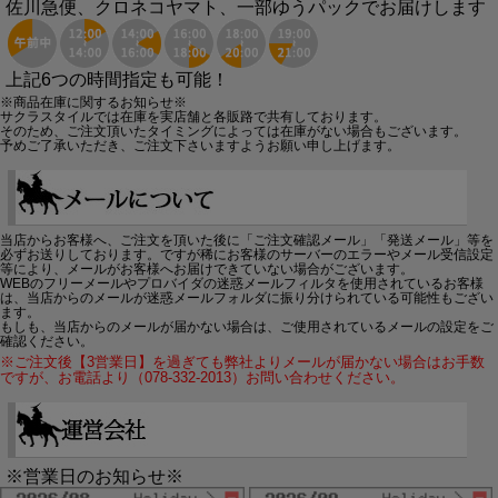
佐川急便、クロネコヤマト、一部ゆうパックでお届けします
上記6つの時間指定も可能！
※商品在庫に関するお知らせ※
サクラスタイルでは在庫を実店舗と各販路で共有しております。
そのため、ご注文頂いたタイミングによっては在庫がない場合もございます。
予めご了承いただき、ご注文下さいますようお願い申し上げます。
当店からお客様へ、ご注文を頂いた後に「ご注文確認メール」「発送メール」等を
必ずお送りしております。ですが稀にお客様のサーバーのエラーやメール受信設定
等により、メールがお客様へお届けできていない場合がございます。
WEBのフリーメールやプロバイダの迷惑メールフィルタを使用されているお客様
は、当店からのメールが迷惑メールフォルダに振り分けられている可能性もござい
ます。
もしも、当店からのメールが届かない場合は、ご使用されているメールの設定をご
確認ください。
※ご注文後【3営業日】を過ぎても弊社よりメールが届かない場合はお手数
ですが、お電話より（078-332-2013）お問い合わせください。
※営業日のお知らせ※