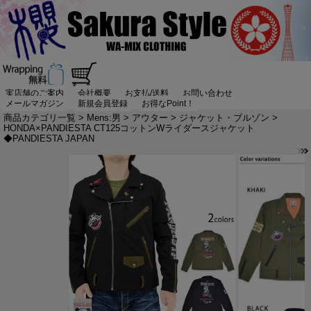
実店舗のご案内
会社概要
お支払/送料
お問い合わせ
メールマガジン
新規会員登録
お得なPoint！
商品カテゴリ一覧
>
Mens:男
>
アウター
>
ジャケット・ブルゾン
>
HONDA×PANDIESTA CT125コットンWライダースジャケット
◆PANDIESTA JAPAN